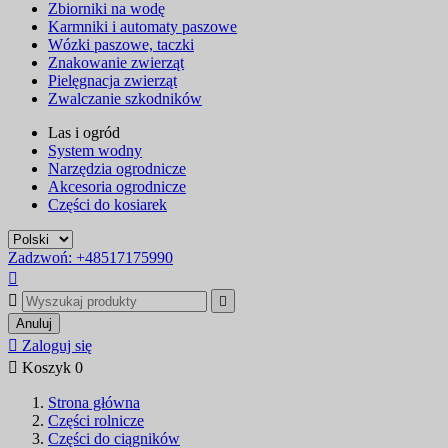
Zbiorniki na wodę
Karmniki i automaty paszowe
Wózki paszowe, taczki
Znakowanie zwierząt
Pielęgnacja zwierząt
Zwalczanie szkodników
Las i ogród
System wodny
Narzędzia ogrodnicze
Akcesoria ogrodnicze
Części do kosiarek
Zadzwoń: +48517175990



Anuluj

Zaloguj się

Koszyk
0
Strona główna
Części rolnicze
Części do ciągników