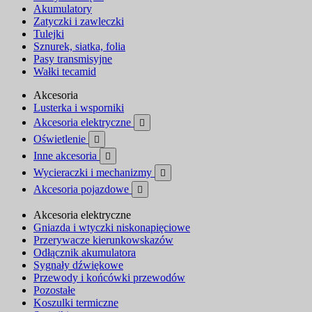
Akumulatory
Zatyczki i zawleczki
Tulejki
Sznurek, siatka, folia
Pasy transmisyjne
Wałki tecamid
Akcesoria
Lusterka i wsporniki
Akcesoria elektryczne

Oświetlenie

Inne akcesoria

Wycieraczki i mechanizmy

Akcesoria pojazdowe

Akcesoria elektryczne
Gniazda i wtyczki niskonapięciowe
Przerywacze kierunkowskazów
Odłącznik akumulatora
Sygnały dźwiękowe
Przewody i końcówki przewodów
Pozostałe
Koszulki termiczne