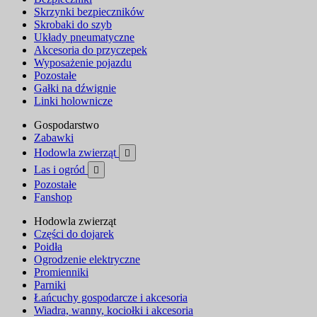
Skrzynki bezpieczników
Skrobaki do szyb
Układy pneumatyczne
Akcesoria do przyczepek
Wyposażenie pojazdu
Pozostałe
Gałki na dźwignie
Linki holownicze
Gospodarstwo
Zabawki
Hodowla zwierząt

Las i ogród

Pozostałe
Fanshop
Hodowla zwierząt
Części do dojarek
Poidła
Ogrodzenie elektryczne
Promienniki
Parniki
Łańcuchy gospodarcze i akcesoria
Wiadra, wanny, kociołki i akcesoria