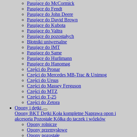
Pasujące do McCormick
Pasujące do Fendt
Pasujące do John Deere
Pasujące do David Brown
Pasujące do Kubota
Pasujące do Valtra
Pasujące do pozostałych
Błotniki uniwersalne
Pasujące do IMT
Pasujące do Same
Pasujące do Hurlimann
Pasujące do Hanomag
Części do Pronar
Części do Mercedes MB-Trac & Unimog
Części do Ursus
Części do Massey Ferguson
Części do MTZ
Części do T-25
Części do Zetora
Opony i dętki
Opony BKT
Dętki
Koła kompletne
Naprawa opon i
akcesoria
Pozostałe
Kółka do taczek i wózków
Opony rolnicze
Opony przemysłowe
Opony pozostałe