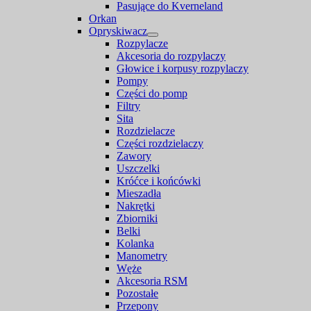
Pasujące do Kverneland
Orkan
Opryskiwacz
Rozpylacze
Akcesoria do rozpylaczy
Głowice i korpusy rozpylaczy
Pompy
Części do pomp
Filtry
Sita
Rozdzielacze
Części rozdzielaczy
Zawory
Uszczelki
Króćce i końcówki
Mieszadła
Nakrętki
Zbiorniki
Belki
Kolanka
Manometry
Węże
Akcesoria RSM
Pozostałe
Przepony