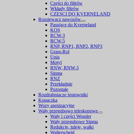
Części do filtrów
Wkłady filtrów
CZESCI DO KVERNELAND
Rozsiewacz nawozów
Pasujące do Kverneland
KOS
RCW-3
RCW-5
RNP, RNP1, RNP2, RNP3
Grass-Rol
Unia
Motyl
RNW, RNW-3
Sipma
RNZ
Przekładnie
Pozostałe
Rozdrabniacze śrutowniki
Kopaczka
Wozy asenizacyjne
Wały przegubowo teleskopowe
Wały i części Weasler
Wały przegubowe Sipma
Redukcje, tuleje, wałki
Walterscheid