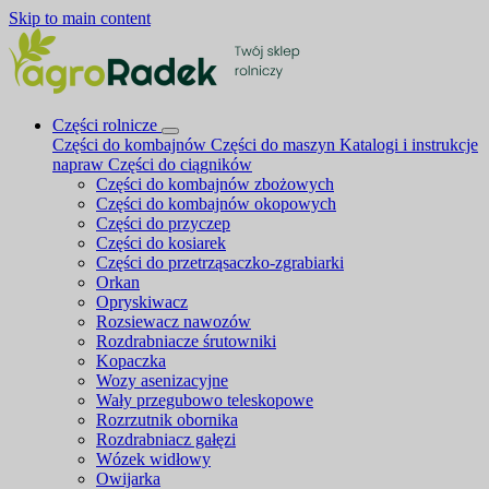
Skip to main content
Części rolnicze
Części do kombajnów
Części do maszyn
Katalogi i instrukcje
napraw
Części do ciągników
Części do kombajnów zbożowych
Części do kombajnów okopowych
Części do przyczep
Części do kosiarek
Części do przetrząsaczko-zgrabiarki
Orkan
Opryskiwacz
Rozsiewacz nawozów
Rozdrabniacze śrutowniki
Kopaczka
Wozy asenizacyjne
Wały przegubowo teleskopowe
Rozrzutnik obornika
Rozdrabniacz gałęzi
Wózek widłowy
Owijarka