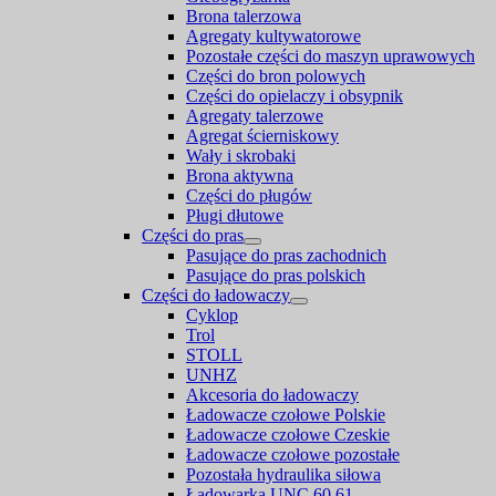
Brona talerzowa
Agregaty kultywatorowe
Pozostałe części do maszyn uprawowych
Części do bron polowych
Części do opielaczy i obsypnik
Agregaty talerzowe
Agregat ścierniskowy
Wały i skrobaki
Brona aktywna
Części do pługów
Pługi dłutowe
Części do pras
Pasujące do pras zachodnich
Pasujące do pras polskich
Części do ładowaczy
Cyklop
Trol
STOLL
UNHZ
Akcesoria do ładowaczy
Ładowacze czołowe Polskie
Ładowacze czołowe Czeskie
Ładowacze czołowe pozostałe
Pozostała hydraulika siłowa
Ładowarka UNC 60,61