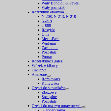
Wały Bondioli & Pavesi
Wały pozostałe
Rozrzutnik obornika
N-208, N-213, N-219
N-218
T-088
Rosyjski
Unia
Metal-Fach
Warfama
Zachodnie
Pozostałe
Pronar
Rozdrabniacz gałęzi
Wózek widłowy
Owijarka
Amazone
Rozsiewacz
Kultywator
Części do siewników
Zbożowe
Specjalne
Pozostałe
Części do maszyn uprawowych
Glebogryzarka