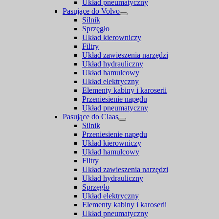
Układ pneumatyczny
Pasujące do Volvo
Silnik
Sprzęgło
Układ kierowniczy
Filtry
Układ zawieszenia narzędzi
Układ hydrauliczny
Układ hamulcowy
Układ elektryczny
Elementy kabiny i karoserii
Przeniesienie napędu
Układ pneumatyczny
Pasujące do Claas
Silnik
Przeniesienie napędu
Układ kierowniczy
Układ hamulcowy
Filtry
Układ zawieszenia narzędzi
Układ hydrauliczny
Sprzęgło
Układ elektryczny
Elementy kabiny i karoserii
Układ pneumatyczny