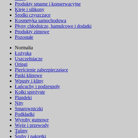
Produkty smarne i konserwacyjne
Kleje i silikony
Środki czyszczące
Kosmetyka samochodowa
Płyny chłodnicze, hamulcowe i dodatki
Produkty zimowe
Pozostałe
Normalia
Łożyska
Uszczelniacze
Oringi
Pierścienie zabezpieczające
Paski klinowe
Wpusty i kliny
Łańcuchy i podzespoły
Kołki sprężyste
Plandeki
Nity
Smarowniczki
Podkładki
Wyroby gumowe
Węże i przewody
Taśmy
Śruby i nakrętki