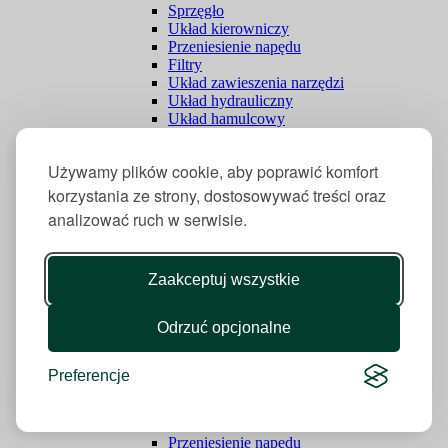
Sprzęgło
Układ kierowniczy
Przeniesienie napędu
Filtry
Układ zawieszenia narzędzi
Układ hydrauliczny
Układ hamulcowy
Układ elektryczny
Elementy kabiny i karoserii
Używamy plików cookie, aby poprawić komfort
Układ pneumatyczny
Pasujące do JCB
korzystania ze strony, dostosowywać treści oraz
Sprzęgło
analizować ruch w serwisie.
Filtry
Silnik
Układ hydrauliczny
Zaakceptuj wszystkie
Układ kierowniczy
Układ elektryczny
Elementy kabiny i karoserii
Odrzuć opcjonalne
Przeniesienie napędu
Układ hamulcowy
Układ pneumatyczny
Preferencje
Układ zawieszenia narzędzi
Pasujące do Lamborghini
Silnik
Przeniesienie napędu