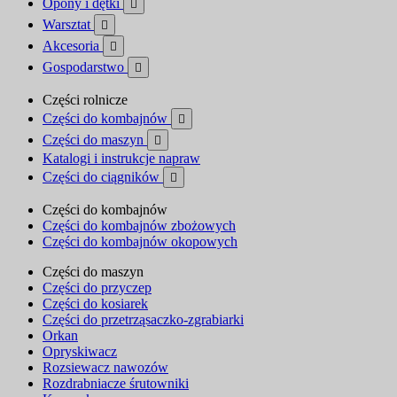
Opony i dętki

Warsztat

Akcesoria

Gospodarstwo

Części rolnicze
Części do kombajnów

Części do maszyn

Katalogi i instrukcje napraw
Części do ciągników

Części do kombajnów
Części do kombajnów zbożowych
Części do kombajnów okopowych
Części do maszyn
Części do przyczep
Części do kosiarek
Części do przetrząsaczko-zgrabiarki
Orkan
Opryskiwacz
Rozsiewacz nawozów
Rozdrabniacze śrutowniki