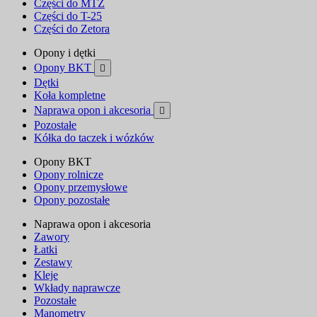
Części do MTZ
Części do T-25
Części do Zetora
Opony i dętki
Opony BKT

Dętki
Koła kompletne
Naprawa opon i akcesoria

Pozostałe
Kółka do taczek i wózków
Opony BKT
Opony rolnicze
Opony przemysłowe
Opony pozostałe
Naprawa opon i akcesoria
Zawory
Łatki
Zestawy
Kleje
Wkłady naprawcze
Pozostałe
Manometry