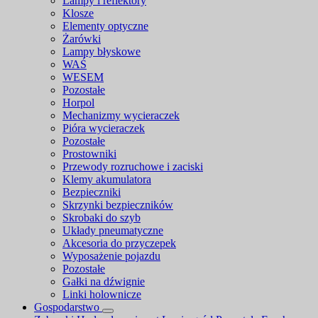
Lampy i reflektory
Klosze
Elementy optyczne
Żarówki
Lampy błyskowe
WAŚ
WESEM
Pozostałe
Horpol
Mechanizmy wycieraczek
Pióra wycieraczek
Pozostałe
Prostowniki
Przewody rozruchowe i zaciski
Klemy akumulatora
Bezpieczniki
Skrzynki bezpieczników
Skrobaki do szyb
Układy pneumatyczne
Akcesoria do przyczepek
Wyposażenie pojazdu
Pozostałe
Gałki na dźwignie
Linki holownicze
Gospodarstwo