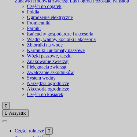
Zabawki
Hodowla zwierząt
Las i ogród
Pozostałe
Fanshop
Części do dojarek
Poidła
Ogrodzenie elektryczne
Promienniki
Parniki
Łańcuchy gospodarcze i akcesoria
Wiadra, wanny, kociołki i akcesoria
Zbiorniki na wodę
Karmniki i automaty paszowe
Wózki paszowe, taczki
Znakowanie zwierząt
Pielęgnacja zwierząt
Zwalczanie szkodników
System wodny
Narzędzia ogrodnicze
Akcesoria ogrodnicze
Części do kosiarek


Wszystko
Części rolnicze
