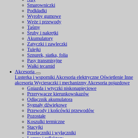
Smarowniczki
Podkładki
Wyroby gumowe
Węże i przewody
Taśmy
Śruby i nakrętki
Akumulatory
Zatyczki i zawleczki
Tulejki
Sznurek, siatka, folia
Pasy transmisyjne
Wałki tecamid
Akcesoria
Lusterka i wsporniki
Akcesoria elektryczne
Oświetlenie
Inne
akcesoria
Wycieraczki i mechanizmy
Akcesoria pojazdowe
Gniazda i wtyczki niskonapięciowe
Przerywacze kierunkowskazów
Odłącznik akumulatora
Sygnały dźwiękowe
Przewody i końcówki przewodów
Pozostałe
Koszulki termiczne
Stacyjki
Przełączniki i wyłączniki