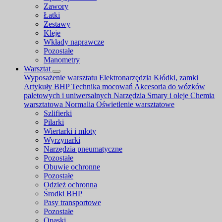
Zawory
Łatki
Zestawy
Kleje
Wkłady naprawcze
Pozostałe
Manometry
Warsztat
Wyposażenie warsztatu
Elektronarzędzia
Kłódki, zamki
Artykuły BHP
Technika mocowań
Akcesoria do wózków
paletowych i uniwersalnych
Narzędzia
Smary i oleje
Chemia
warsztatowa
Normalia
Oświetlenie warsztatowe
Szlifierki
Pilarki
Wiertarki i młoty
Wyrzynarki
Narzędzia pneumatyczne
Pozostałe
Obuwie ochronne
Pozostałe
Odzież ochronna
Środki BHP
Pasy transportowe
Pozostałe
Opaski