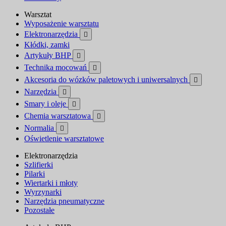
Warsztat
Wyposażenie warsztatu
Elektronarzędzia

Kłódki, zamki
Artykuły BHP

Technika mocowań

Akcesoria do wózków paletowych i uniwersalnych

Narzędzia

Smary i oleje

Chemia warsztatowa

Normalia

Oświetlenie warsztatowe
Elektronarzędzia
Szlifierki
Pilarki
Wiertarki i młoty
Wyrzynarki
Narzędzia pneumatyczne
Pozostałe