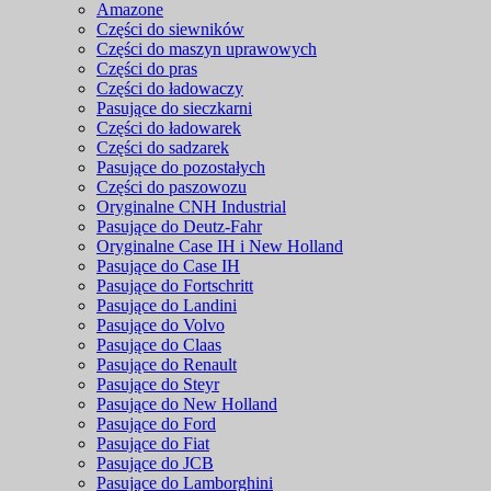
Amazone
Części do siewników
Części do maszyn uprawowych
Części do pras
Części do ładowaczy
Pasujące do sieczkarni
Części do ładowarek
Części do sadzarek
Pasujące do pozostałych
Części do paszowozu
Oryginalne CNH Industrial
Pasujące do Deutz-Fahr
Oryginalne Case IH i New Holland
Pasujące do Case IH
Pasujące do Fortschritt
Pasujące do Landini
Pasujące do Volvo
Pasujące do Claas
Pasujące do Renault
Pasujące do Steyr
Pasujące do New Holland
Pasujące do Ford
Pasujące do Fiat
Pasujące do JCB
Pasujące do Lamborghini