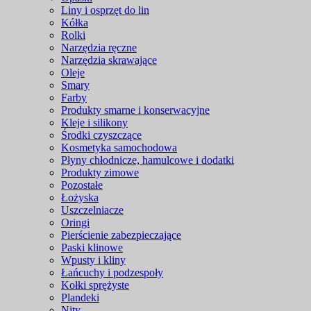
Liny i osprzęt do lin
Kółka
Rolki
Narzędzia ręczne
Narzędzia skrawające
Oleje
Smary
Farby
Produkty smarne i konserwacyjne
Kleje i silikony
Środki czyszczące
Kosmetyka samochodowa
Płyny chłodnicze, hamulcowe i dodatki
Produkty zimowe
Pozostałe
Łożyska
Uszczelniacze
Oringi
Pierścienie zabezpieczające
Paski klinowe
Wpusty i kliny
Łańcuchy i podzespoły
Kołki sprężyste
Plandeki
Nity