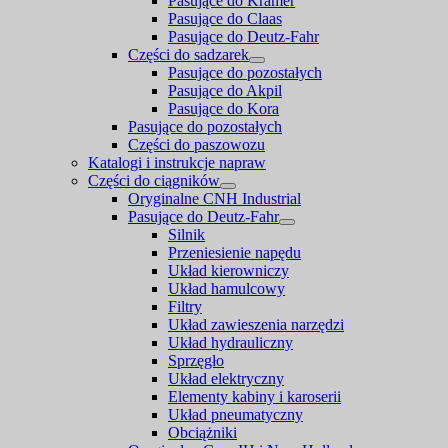
Pasujące do Kramer
Pasujące do Claas
Pasujące do Deutz-Fahr
Części do sadzarek
Pasujące do pozostałych
Pasujące do Akpil
Pasujące do Kora
Pasujące do pozostałych
Części do paszowozu
Katalogi i instrukcje napraw
Części do ciągników
Oryginalne CNH Industrial
Pasujące do Deutz-Fahr
Silnik
Przeniesienie napędu
Układ kierowniczy
Układ hamulcowy
Filtry
Układ zawieszenia narzędzi
Układ hydrauliczny
Sprzęgło
Układ elektryczny
Elementy kabiny i karoserii
Układ pneumatyczny
Obciążniki