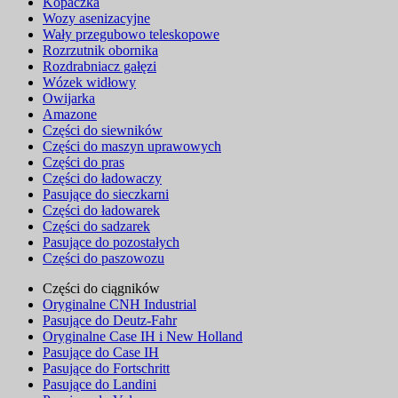
Kopaczka
Wozy asenizacyjne
Wały przegubowo teleskopowe
Rozrzutnik obornika
Rozdrabniacz gałęzi
Wózek widłowy
Owijarka
Amazone
Części do siewników
Części do maszyn uprawowych
Części do pras
Części do ładowaczy
Pasujące do sieczkarni
Części do ładowarek
Części do sadzarek
Pasujące do pozostałych
Części do paszowozu
Części do ciągników
Oryginalne CNH Industrial
Pasujące do Deutz-Fahr
Oryginalne Case IH i New Holland
Pasujące do Case IH
Pasujące do Fortschritt
Pasujące do Landini